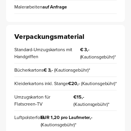
Malerarbeiten
auf Anfrage
Verpackungsmaterial
Standard-Umzugskartons mit
€ 3,-
Handgriffen
(Kautionsgebühr)*
Bücherkartons
€ 3,-
(Kautionsgebühr)*
Kleiderkartons inkl. Stange
€20,-
(Kautionsgebühr)*
Umzugskarton für
€15,-
Flatscreen-TV
(Kautionsgebühr)*
Luftpolsterfolie
EUR 1,20 pro Laufmeter,-
(Kautionsgebühr)*