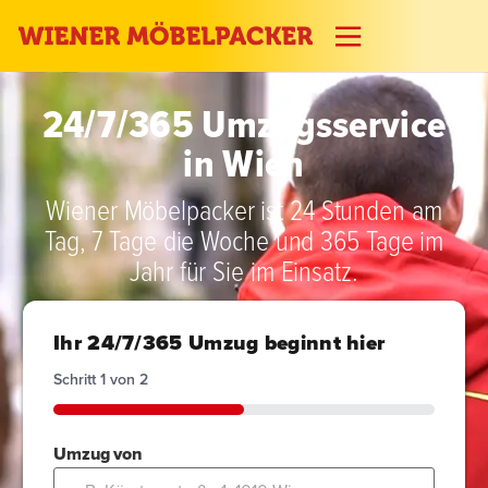
24/7/365 Umzugsservice
in Wien
Wiener Möbelpacker ist 24 Stunden am
Tag, 7 Tage die Woche und 365 Tage im
Jahr für Sie im Einsatz.
Ihr 24/7/365 Umzug beginnt hier
Schritt
1
von
2
50%
Umzug von