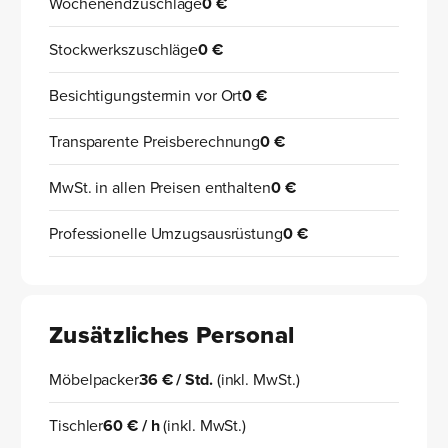
Wochenendzuschläge
0 €
Stockwerkszuschläge
0 €
Besichtigungstermin vor Ort
0 €
Transparente Preisberechnung
0 €
MwSt. in allen Preisen enthalten
0 €
Professionelle Umzugsausrüstung
0 €
Zusätzliches Personal
Möbelpacker
36 € / Std.
(inkl. MwSt.)
Tischler
60 € / h
(inkl. MwSt.)