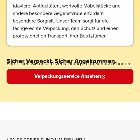
Klaviere, Antiquitäten, wertvolle Möbelstücke und
andere besondere Gegenstände erfordern
besondere Sorgfalt. Unser Team sorgt für die
fachgerechte Verpackung, den Schutz und einen
professionellen Transport Ihrer Besitztümer.
Sicher Verpackt. Sicher Angekommen.
Entdecken Sie unsere Verpackungs- und Schutzlösungen.
Verpackungsservice Ansehen
/ FAIRE PREISE RUND UM DIE UHR /