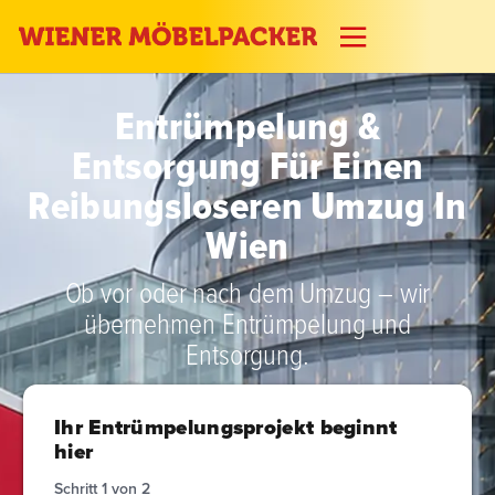
Entrümpelung &
Entsorgung Für Einen
Reibungsloseren Umzug In
Wien
Ob vor oder nach dem Umzug – wir
übernehmen Entrümpelung und
Entsorgung.
Ihr Entrümpelungsprojekt beginnt
hier
Schritt
1
von
2