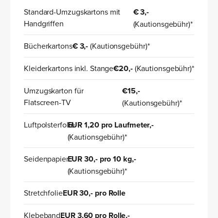
Standard-Umzugskartons mit
€ 3,-
Handgriffen
(Kautionsgebühr)*
Bücherkartons
€ 3,-
(Kautionsgebühr)*
Kleiderkartons inkl. Stange
€20,-
(Kautionsgebühr)*
Umzugskarton für
€15,-
Flatscreen-TV
(Kautionsgebühr)*
Luftpolsterfolie
EUR 1,20 pro Laufmeter,-
(Kautionsgebühr)*
Seidenpapier
EUR 30,- pro 10 kg,-
(Kautionsgebühr)*
Stretchfolie
EUR 30,- pro Rolle
Klebeband
EUR 3,60 pro Rolle,-