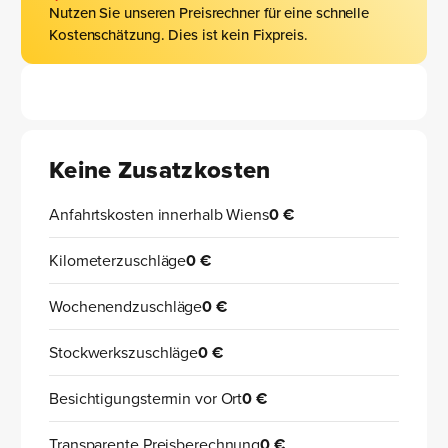
Nutzen Sie unseren Preisrechner für eine schnelle
Kostenschätzung. Dies ist kein Fixpreis.
Keine Zusatzkosten
Anfahrtskosten innerhalb Wiens
0 €
Kilometerzuschläge
0 €
Wochenendzuschläge
0 €
Stockwerkszuschläge
0 €
Besichtigungstermin vor Ort
0 €
Transparente Preisberechnung
0 €