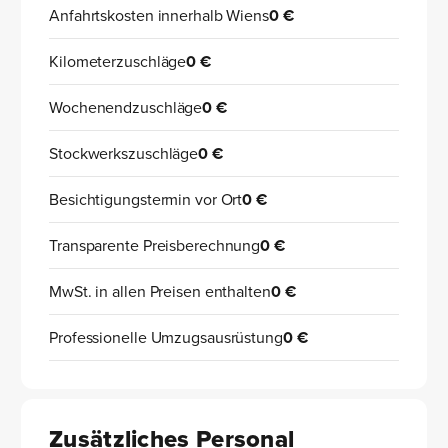
Anfahrtskosten innerhalb Wiens
0 €
Kilometerzuschläge
0 €
Wochenendzuschläge
0 €
Stockwerkszuschläge
0 €
Besichtigungstermin vor Ort
0 €
Transparente Preisberechnung
0 €
MwSt. in allen Preisen enthalten
0 €
Professionelle Umzugsausrüstung
0 €
Zusätzliches Personal