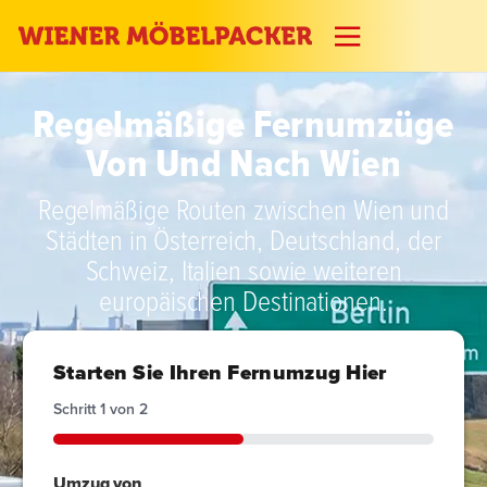
Regelmäßige Fernumzüge
Von Und Nach Wien
Regelmäßige Routen zwischen Wien und
Städten in Österreich, Deutschland, der
Schweiz, Italien sowie weiteren
europäischen Destinationen.
Starten Sie Ihren Fernumzug Hier
Schritt
1
von
2
50%
Umzug von