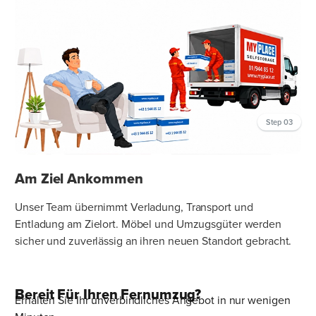
Step 03
Am Ziel Ankommen
Unser Team übernimmt Verladung, Transport und
Entladung am Zielort. Möbel und Umzugsgüter werden
sicher und zuverlässig an ihren neuen Standort gebracht.
Bereit Für Ihren Fernumzug?
Erhalten Sie Ihr unverbindliches Angebot in nur wenigen