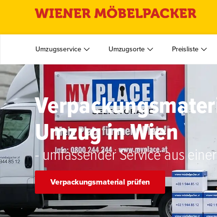
Umzugsservice
Umzugsorte
Preisliste
Verpackungsmateria
Umzug in Wien
- umfassender Service aus eine
Verpackungsmaterial prüfen