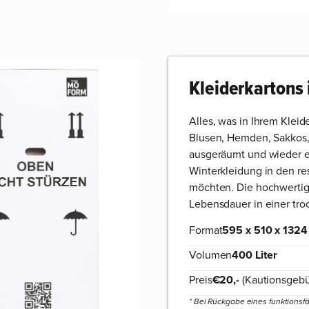
Kleiderkartons 
Alles, was in Ihrem Kleid
Blusen, Hemden, Sakkos, 
ausgeräumt und wieder ei
Winterkleidung in den re
möchten. Die hochwertig
Lebensdauer in einer t
Format
595 x 510 x 132
Volumen
400 Liter
Preis
€20,-
(Kautionsgebü
* Bei Rückgabe eines funktionsfä