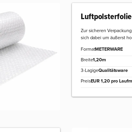
Luftpolsterfolie
Zur sicheren Verpackung
sich dabei um äußerst hoc
Format
METERWARE
Breite
1,20m
3-Lagige
Qualitätsware
Preis
EUR 1,20 pro Laufm