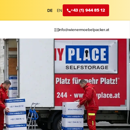
+43 (1) 944 85 12
DE
EN
info@wienermoebelpacker.at