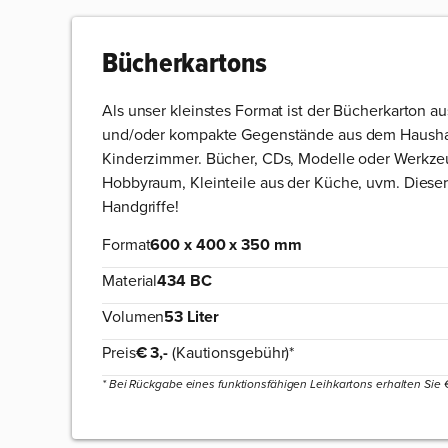
Bücherkartons
Als unser kleinstes Format ist der Bücherkarton a
und/oder kompakte Gegenstände aus dem Hausha
Kinderzimmer. Bücher, CDs, Modelle oder Werkz
Hobbyraum, Kleinteile aus der Küche, uvm. Dieser
Handgriffe!
Format
600 x 400 x 350 mm
Material
434 BC
Volumen
53 Liter
Preis
€ 3,-
(Kautionsgebühr)*
* Bei Rückgabe eines funktionsfähigen Leihkartons erhalten Sie € 