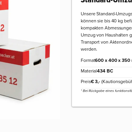
Unsere Standard-Umzugska
können sie bis 40 kg bef
kompakten Abmessungen 
Umzug von Haushalten ge
Transport von Aktenordn
werden.
Format
600 x 400 x 35
Material
434 BC
Preis
€ 3,-
(Kautionsgebüh
* Bei Rückgabe eines funktionsfä